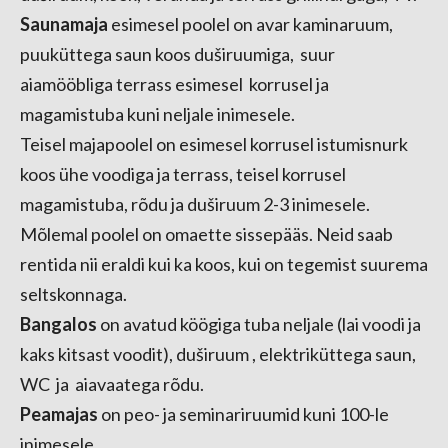
Saunamaja
esimesel poolel on avar kami
naruum,
puuküttega saun koos duširuumiga, suur
aiamööbliga terrass esimesel korrusel ja
magamistuba kuni neljale inimesele.
Teisel majapoolel on esimesel korrusel istumisnurk
koos ühe voodiga ja terrass, teisel korrusel
magamistuba, rõdu ja duširuum 2-3 inimesele.
Mõlemal poolel on omaette sissepääs. Neid saab
rentida nii eraldi kui ka koos, kui on tegemist suurema
seltskonnaga.
Bangalos
on avatud köögiga tuba neljale (lai voodi ja
kaks kitsast voodit), duširuum , elektriküttega saun,
WC ja aiavaatega rõdu.
Peamajas
on peo- ja seminariruumid kuni 100-le
inimesele.