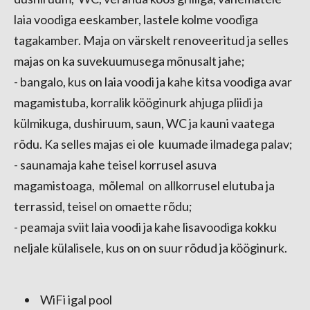
laia voodiga eeskamber, lastele kolme voodiga
tagakamber. Maja on värskelt renoveeritud ja selles
majas on ka suvekuumusega mõnusalt jahe;
- bangalo, kus on laia voodi ja kahe kitsa voodiga avar
magamistuba, korralik kööginurk ahjuga pliidi ja
külmikuga, dushiruum, saun, WC ja kauni vaatega
rõdu. Ka selles majas ei ole kuumade ilmadega palav;
- saunamaja kahe teisel korrusel asuva
magamistoaga, mõlemal on allkorrusel elutuba ja
terrassid, teisel on omaette rõdu;
- peamaja sviit laia voodi ja kahe lisavoodiga kokku
neljale külalisele, kus on on suur rõdud ja kööginurk.
WiFi igal pool