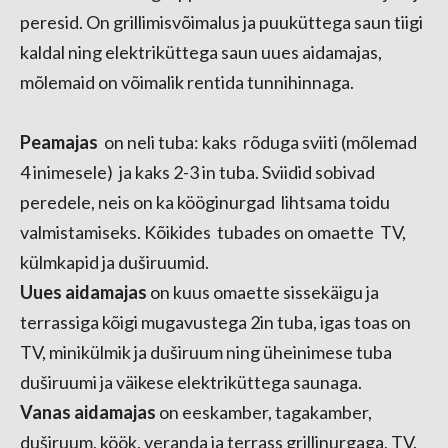
peresid. On grillimisvõimalus ja puuküttega saun tiigi
kaldal ning elektriküttega saun uues aidamajas,
mõlemaid on võimalik rentida tunnihinnaga.
Peamajas
on neli tuba: kaks rõduga sviiti (mõlemad
4 inimesele) ja kaks 2-3 in tuba. Sviidid sobivad
peredele, neis on ka kööginurgad lihtsama toidu
valmistamiseks. Kõikides tubades on omaette TV,
külmkapid ja duširuumid.
Uues aidamajas
on kuus omaette sissekäigu ja
terrassiga kõigi mugavustega 2in tuba, igas toas on
TV, minikülmik ja duširuum ning üheinimese tuba
duširuumi ja väikese elektriküttega saunaga.
Vanas aidamajas
on eeskamber, tagakamber,
duširuum, köök, veranda ja terrass grillinurgaga, TV.