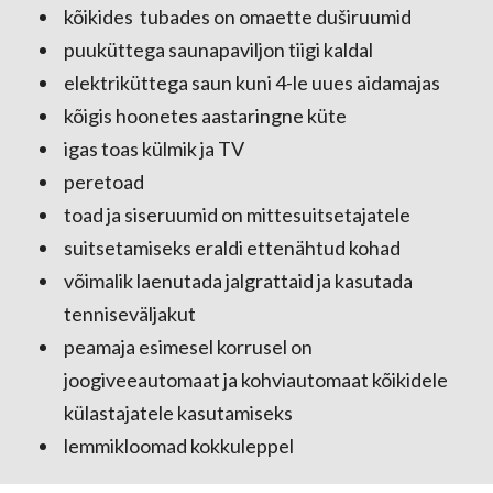
kõikides tubades on omaette duširuumid
puuküttega saunapaviljon tiigi kaldal
elektriküttega saun kuni 4-le uues aidamajas
kõigis hoonetes aastaringne küte
igas toas külmik ja TV
peretoad
toad ja siseruumid on mittesuitsetajatele
suitsetamiseks eraldi ettenähtud kohad
võimalik laenutada jalgrattaid ja kasutada
tenniseväljakut
peamaja esimesel korrusel on
joogiveeautomaat ja kohviautomaat kõikidele
külastajatele kasutamiseks
lemmikloomad kokkuleppel