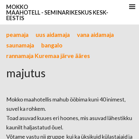
MOKKO
MAAHOTELL - SEMINARIKESKUS KESK-
EESTIS
peamaja
uus aidamaja
vana aidamaja
saunamaja
bangalo
rannamaja Kuremaa järve ääres
majutus
Mokko maahotellis mahub ööbima kuni 40 inimest,
suvel ka rohkem.
Toad asuvad kuues eri hoones, mis asuvad lähestikku
kaunilt haljastatud õuel.
Võtame vastu nii gruppe kui ka üksikuid külastajaid ja