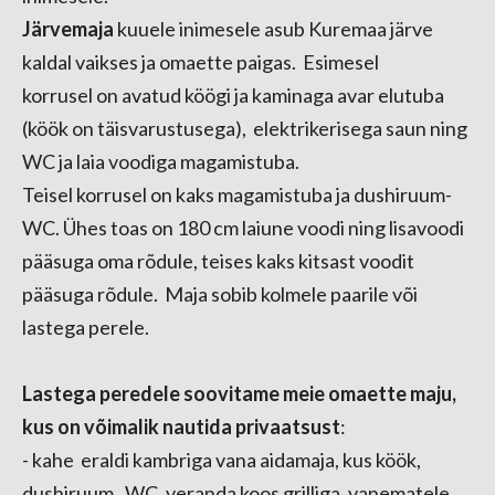
Järvemaja
kuuele inimesele asub Kuremaa järve
kaldal vaikses ja omaette paigas.
Esimesel
korrusel
on avatud köögi ja kaminaga avar elutuba
(köök on täisvarustusega), elektrikerisega saun ning
WC ja laia voodiga magamistuba.
Teisel korrusel on kaks magamistuba ja dushiruum-
WC. Ühes toas on 180 cm laiune voodi ning lisavoodi
pääsuga oma rõdule, teises kaks kitsast voodit
pääsuga rõdule. Maja sobib kolmele paarile või
lastega perele.
Lastega peredele soovitame meie omaette maju,
kus on võimalik nautida privaatsust
:
- kahe eraldi kambriga vana aidamaja, kus köök,
dushiruum, WC, veranda koos grilliga, vanematele